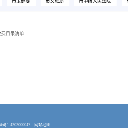
市卫健委
市文旅局
市中级人民法院
收费目录清单
4202000047
网站地图