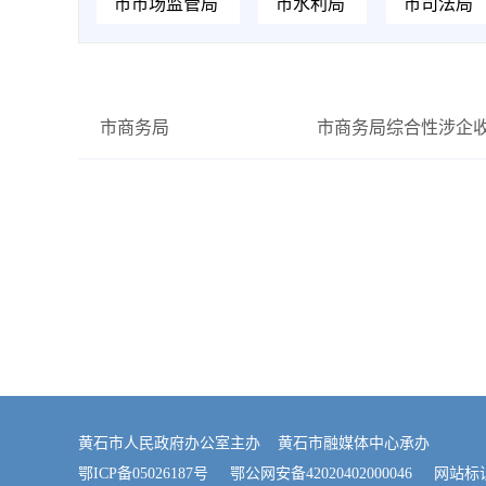
市市场监管局
市水利局
市司法局
市商务局
市商务局综合性涉企
黄石市人民政府办公室主办 黄石市融媒体中心承办
鄂ICP备05026187号
鄂公网安备42020402000046
网站标识码：