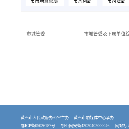
市市场监管局
市水利局
市司法局
市城管委
市城管委及下属单位
黄石市人民政府办公室主办 黄石市融媒体中心承办
鄂ICP备05026187号
鄂公网安备42020402000046
网站标识码：