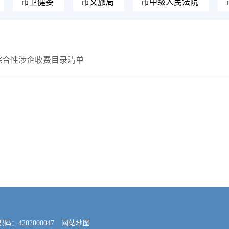
市卫健委
市文旅局
市中级人民法院
综合性涉企收费目录清单
4202000047
网站地图