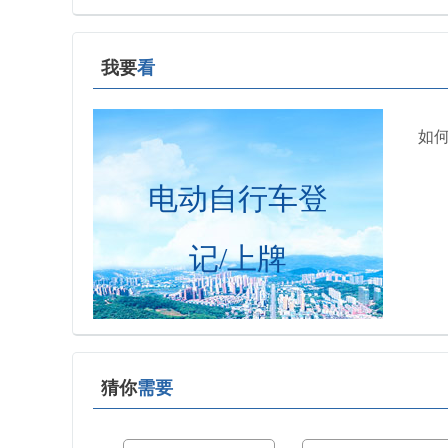
我要
看
如
电动自行车登
记/上牌
猜你
需要