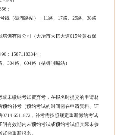
656；
1号线（磁湖路站），11路、17路、25路、38路
员培训有限公司（大冶市大棋大道015号黄石保
490；15871183344；
6路、304路、604路（枯树咀嘴站）
考或未缴纳考试费弃考，在报名时提交的申请材
话预约补考（预约考试的时间需在申请资料、证
714-6511872，补考需按照规定重新缴纳考试
证明有效期内未预约考试或预约考试但实际未参
考试需重新报名。