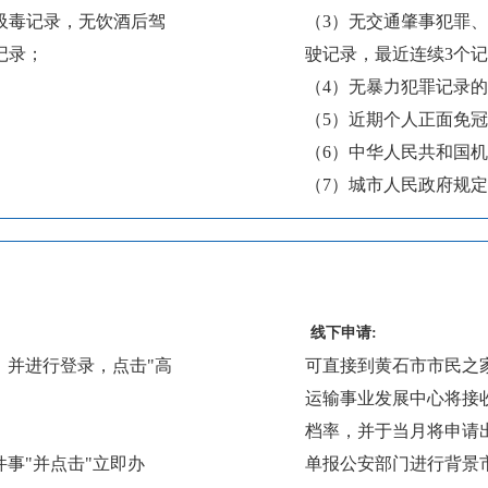
吸毒记录，无饮酒后驾
（3）无交通肇事犯罪
记录；
驶记录，最近连续3个记
（4）无暴力犯罪记录
（5）近期个人正面免冠
（6）中华人民共和国
（7）城市人民政府规
线下申请:
v.cny，并进行登录，点击"高
可直接到黄石市市民之
运输事业发展中心将接
档率，并于当月将申请
件事"并点击"立即办
单报公安部门进行背景