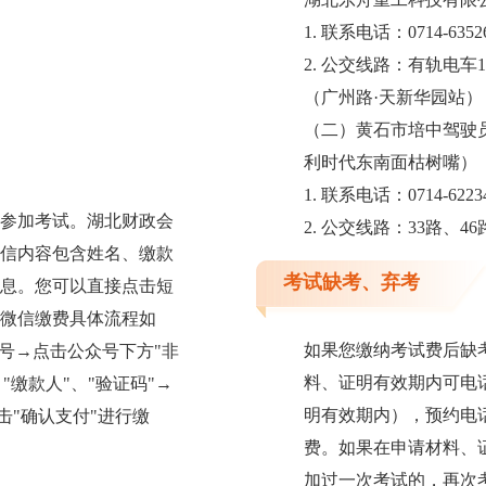
1. 联系电话：0714-6352
2. 公交线路：有轨电车
（广州路·天新华园站）
（二）黄石市培中驾驶
利时代东南面枯树嘴）
1. 联系电话：0714-6223
参加考试。湖北财政会
2. 公交线路：33路、4
信，短信内容包含姓名、缴款
考试缺考、弃考
信息。您可以直接点击短
，微信缴费具体流程如
如果您缴纳考试费后缺
号→点击公众号下方"非
料、证明有效期内可电
"缴款人"、"验证码"→
明有效期内），预约电话0
击"确认支付"进行缴
费。如果在申请材料、
加过一次考试的，再次