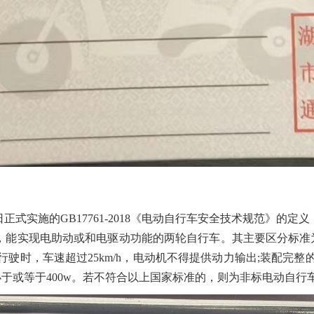
15日正式实施的GB17761-2018《电动自行车安全技术规范
能实现电助动或和电驱动功能的两轮自行车。其主要区分标准为
动行驶时，车速超过25km/h，电动机不得提供动力输出;装配完整
小于或等于400w。若不符合以上国家标准的，则为非标电动自行