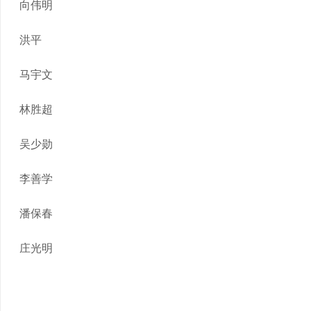
向伟明
洪平
马宇文
林胜超
吴少勋
李善学
潘保春
庄光明