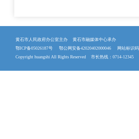
黄石市人民政府办公室主办 黄石市融媒体中心承办
鄂ICP备05026187号
鄂公网安备42020402000046
网站标识码：42
Copyright huangshi All Rights Reserved 市长热线：0714-12345