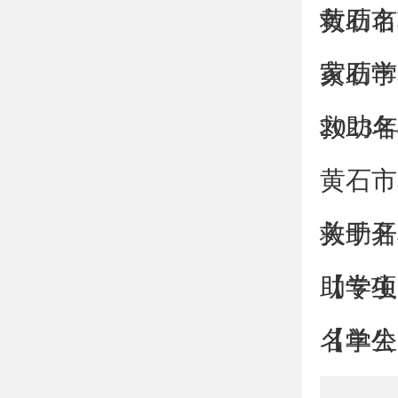
救助名
黄石市
家助学
黄石市
救助名
202
黄石市
救助名
关于开
助专项
【学生
名单公
【学生