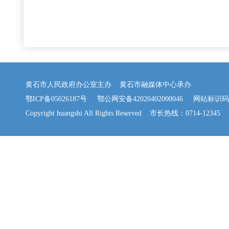
黄石市人民政府办公室主办 黄石市融媒体中心承办
鄂ICP备05026187号
鄂公网安备42020402000046
网站标识码：42
Copyright huangshi All Rights Reserved 市长热线：0714-12345