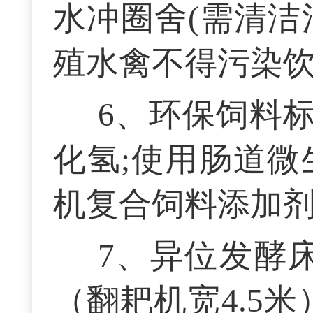
水冲圈舍(需清洁
殖水禽不得污染
6、环保饲料
化氢;使用肠道微
机复合饲料添加
7、异位发酵
（翻耙机宽4.5米