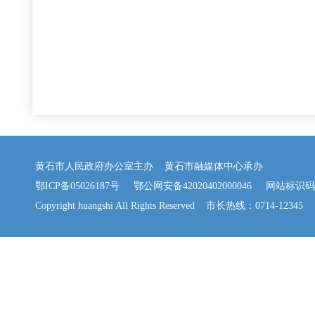
黄石市人民政府办公室主办 黄石市融媒体中心承办
鄂ICP备05026187号
鄂公网安备42020402000046
网站标识码：42
Copyright huangshi All Rights Reserved 市长热线：0714-12345