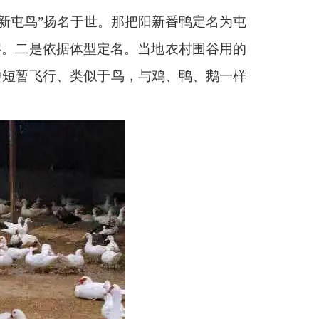
阳新屯鸟”扬名于世。那把阳新番鸭定名为屯
字。二是依据体型定名。当地农村围谷用的
中短暂飞行、类似于鸟，与鸡、鸭、鹅一样