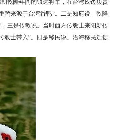
清朝乾隆年间的镇远将军，在台湾戍边负责
番鸭来源于台湾番鸭”。二是知府说。乾隆
新。三是传教说。当时西方传教士来阳新传
传教士带入”。四是移民说。沿海移民迁徙