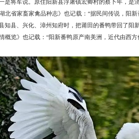
一是将军说。原住阳新县浮屠镇宏卿村的蔡卜年，是
湖北省家畜家禽品种志》也记载：“据民间传说，阳新
县知县、兴化、漳州知府时，把莆田的番鸭带回了阳
情概览》也记载：“阳新番鸭原产南美洲，近代由西方