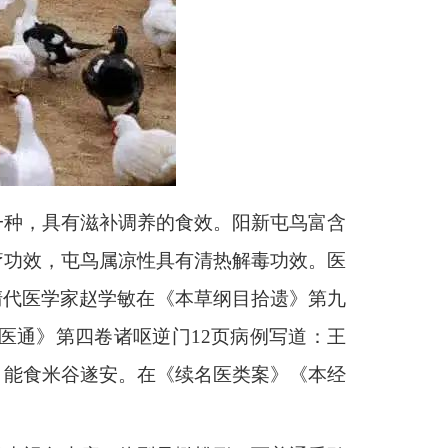
一种，具有滋补调养的食效。阳新屯鸟富含
疗功效，屯鸟属凉性具有清热解毒功效。医
清代医学家赵学敏在《本草纲目拾遗》第九
医通》第四卷诸呕逆门12页病例写道：王
，能食米谷遂安。在《续名医类案》《本经