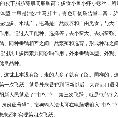
的皮下脂肪薄肌间脂肪高；多食小鱼小虾小螺丝，所
体型;土壤是油沙土马肝土，有色矿物质含量丰富，
湿地多、水域广，屯鸟是自然散养和自由觅食，与大
作用。通过人工配种、选择等，去小留大、去弱留强
鸭、同种番鸭相互之间自然繁殖和选育，形成种群之
通过以上多因素共同影响作用，外来番鸭体型、外观
优良品种。
，这世上本没有路，走的人多了就有了路。同样的，
第一次飞跃，就是外来番鸭到阳新以后，大家都口语化
阳新人民就造了“屯鸟”字。第三次飞跃，就是屯鸟字
“身份证号码”，搜狗输入法也可在电脑端输入“屯鸟”
，未来还将实现第四次飞跃。