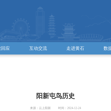
读回应
互动交流
走进黄石
数
阳新屯鸟历史
来源：云上阳新 时间：2024-12-24