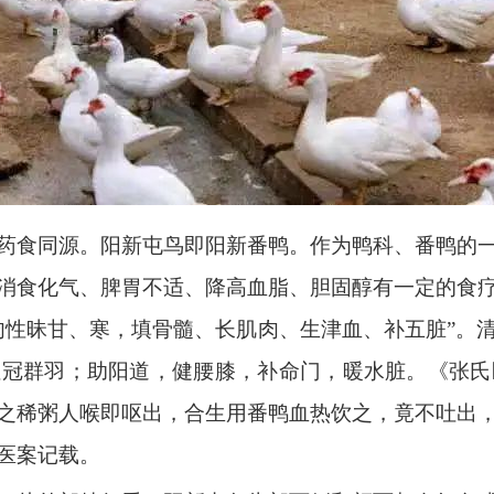
药食同源。阳新屯鸟即阳新番鸭。作为鸭科、番鸭的
消食化气、脾胃不适、降高血脂、胆固醇有一定的食
肉性昧甘、寒，填骨髓、长肌肉、生津血、补五脏”。
冠群羽；助阳道，健腰膝，补命门，暖水脏。《张氏
之稀粥人喉即呕出，合生用番鸭血热饮之，竟不吐出
医案记载。