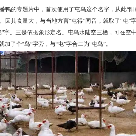
新番鸭的专题片中，首次使用了屯鸟这个名字，从此“
。因其食量大，与当地方言“屯得”同音，就取了“屯”
屯”字。三是依据象形定名。屯鸟水陆空三栖，可在空
加了个“鸟”字旁，与“屯”字合二为“屯鸟”。