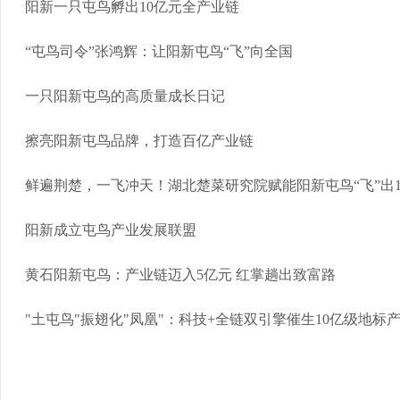
阳新一只屯鸟孵出10亿元全产业链
“屯鸟司令”张鸿辉：让阳新屯鸟“飞”向全国
一只阳新屯鸟的高质量成长日记
擦亮阳新屯鸟品牌，打造百亿产业链
鲜遍荆楚，一飞冲天！湖北楚菜研究院赋能阳新屯鸟“飞”出10.
阳新成立屯鸟产业发展联盟
黄石阳新屯鸟：产业链迈入5亿元 红掌趟出致富路
"土屯鸟"振翅化"凤凰"：科技+全链双引擎催生10亿级地标