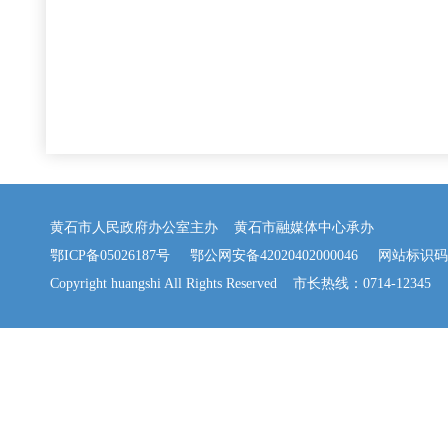
黄石市人民政府办公室主办 黄石市融媒体中心承办
鄂ICP备05026187号
鄂公网安备42020402000046
网站标识码：42
Copyright huangshi All Rights Reserved 市长热线：0714-12345