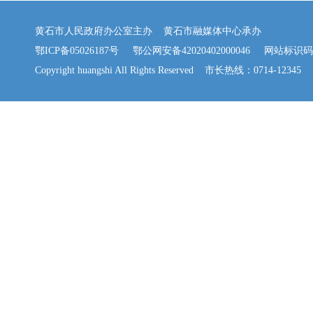
黄石市人民政府办公室主办 黄石市融媒体中心承办
鄂ICP备05026187号
鄂公网安备42020402000046
网站标识码：42
Copyright huangshi All Rights Reserved 市长热线：0714-12345