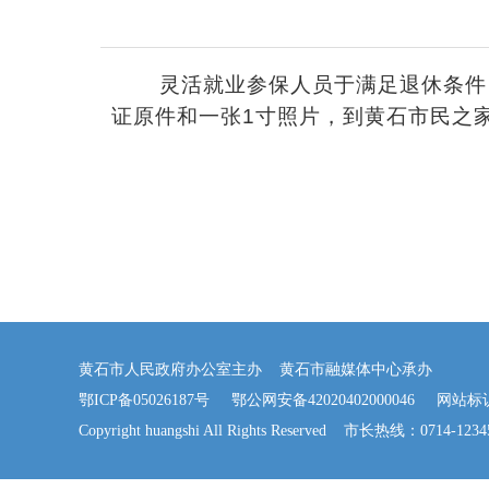
灵活就业参保人员于满足退休条件（女
证原件和一张1寸照片，到黄石市民之
黄石市人民政府办公室主办 黄石市融媒体中心承办
鄂ICP备05026187号
鄂公网安备42020402000046
网站标识码：
Copyright huangshi All Rights Reserved 市长热线：0714-123