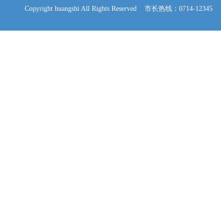
Copyright huangshi All Rights Reserved 市长热线：0714-12345