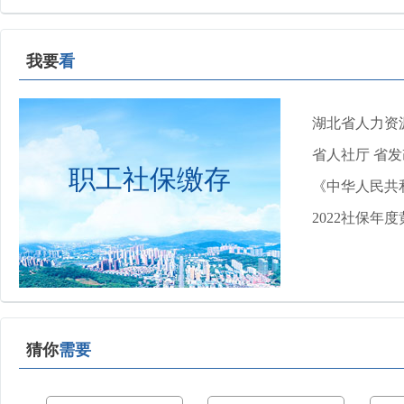
我要
看
湖北省人力资源
省人社厅 省发
职工社保缴存
《中华人民共
2022社保年
猜你
需要