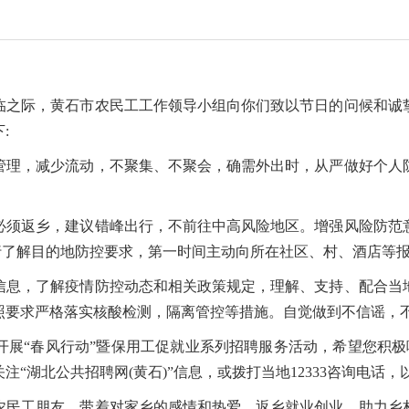
临之际，黄石市农民工工作领导小组向你们致以节日的问候和诚
:
管理，减少流动，不聚集、不聚会，确需外出时，从严做好个人
必须返乡，建议错峰出行，不前往中高风险地区。增强风险防范
先行了解目的地防控要求，第一时间主动向所在社区、村、酒店等
信息，了解疫情防控动态和相关政策规定，理解、支持、配合当
照要求严格落实核酸检测，隔离管控等措施。自觉做到不信谣，
展“春风行动”暨保用工促就业系列招聘服务活动，希望您积极响
“湖北公共招聘网(黄石)”信息，或拨打当地12333咨询电话
农民工朋友，带着对家乡的感情和热爱，返乡就业创业，助力乡