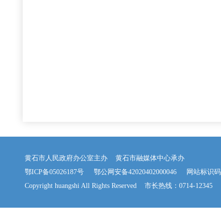
黄石市人民政府办公室主办 黄石市融媒体中心承办
鄂ICP备05026187号
鄂公网安备42020402000046
网站标识码：42
Copyright huangshi All Rights Reserved 市长热线：0714-12345