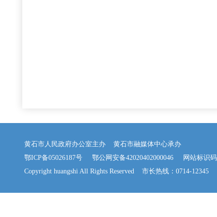
黄石市人民政府办公室主办 黄石市融媒体中心承办
鄂ICP备05026187号
鄂公网安备42020402000046
网站标识码：42
Copyright huangshi All Rights Reserved 市长热线：0714-12345