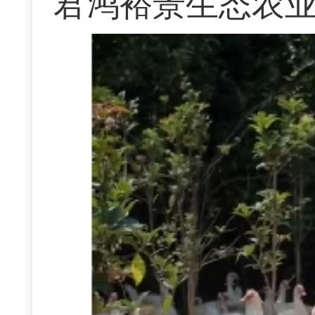
君鸿裕景生态农