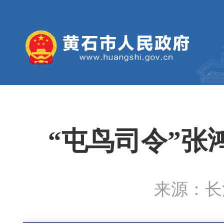
“屯鸟司令”张
来源：长江