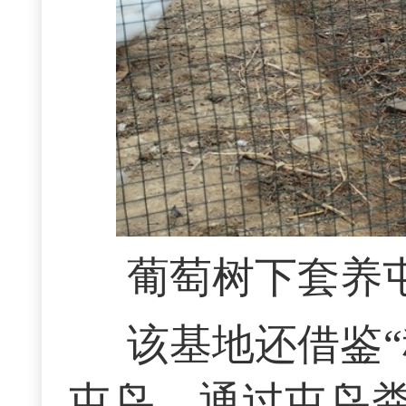
葡萄树下套养
该基地还借鉴
屯鸟，通过屯鸟