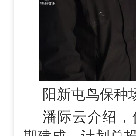
阳新屯鸟保种
潘际云介绍，