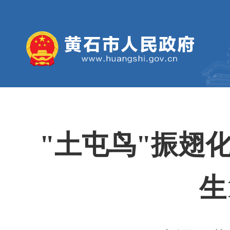
"土屯鸟"振翅
生