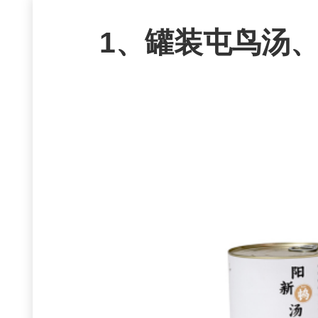
1、
罐装屯鸟汤