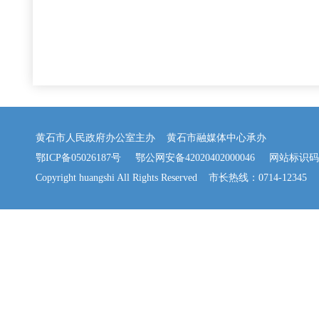
黄石市人民政府办公室主办 黄石市融媒体中心承办
鄂ICP备05026187号
鄂公网安备42020402000046
网站标识码：42
Copyright huangshi All Rights Reserved 市长热线：0714-12345