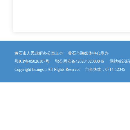
黄石市人民政府办公室主办 黄石市融媒体中心承办
鄂ICP备05026187号
鄂公网安备42020402000046
网站标识码：42
Copyright huangshi All Rights Reserved 市长热线：0714-12345