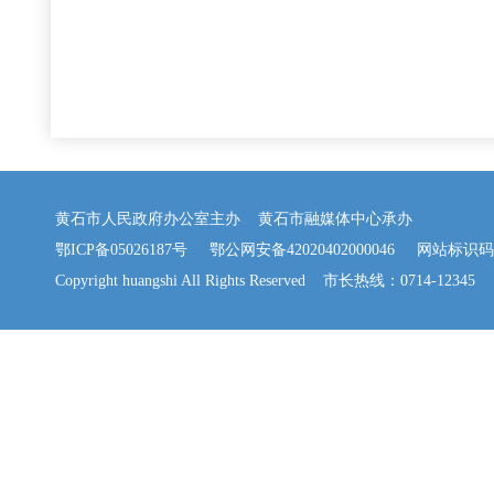
黄石市人民政府办公室主办 黄石市融媒体中心承办
鄂ICP备05026187号
鄂公网安备42020402000046
网站标识码：42
Copyright huangshi All Rights Reserved 市长热线：0714-12345