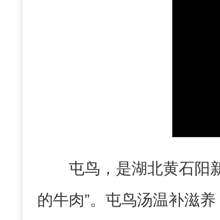
屯鸟，是湖北黄石阳
的牛肉”。屯鸟汤温补滋