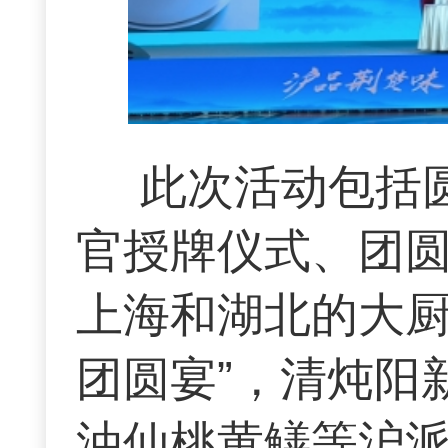
此次活动包括
官授牌仪式、团
上海和湖北的大厨
团圆宴”，清炖阳
油仙桃黄鳝等沪