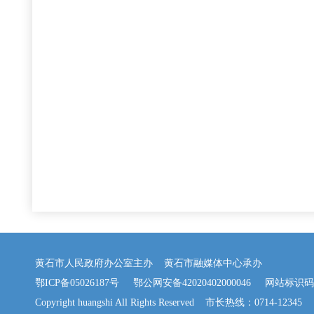
黄石市人民政府办公室主办 黄石市融媒体中心承办
鄂ICP备05026187号
鄂公网安备42020402000046
网站标识码：42
Copyright huangshi All Rights Reserved 市长热线：0714-12345