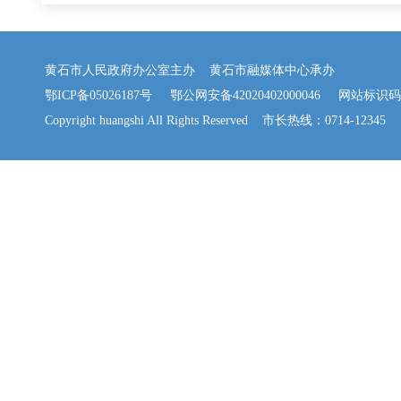
黄石市人民政府办公室主办 黄石市融媒体中心承办
鄂ICP备05026187号
鄂公网安备42020402000046
网站标识码：42
Copyright huangshi All Rights Reserved 市长热线：0714-12345