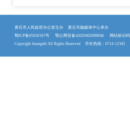
黄石市人民政府办公室主办 黄石市融媒体中心承办
鄂ICP备05026187号
鄂公网安备42020402000046
网站标识码：42
Copyright huangshi All Rights Reserved 市长热线：0714-12345