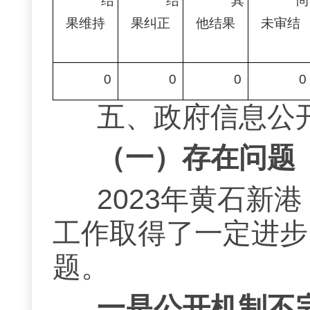
结
结
其
尚
果维持
果纠正
他结果
未审结
0
0
0
0
五、政府信息公
（一）存在问题
202
3
年黄石新港
工作取得了一定进步
题
。
一是公开机制不