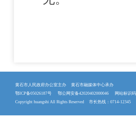
黄石市人民政府办公室主办 黄石市融媒体中心承办
鄂ICP备05026187号
鄂公网安备42020402000046
网站标识码：42
Copyright huangshi All Rights Reserved 市长热线：0714-12345