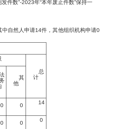
发件数”-202
3
年
“本年废止件数”
保持
一
其中自然人申请
14
件，其
他组织机构申请
0
织
总
法
计
其
务
他
构
14
0
0
0
0
0