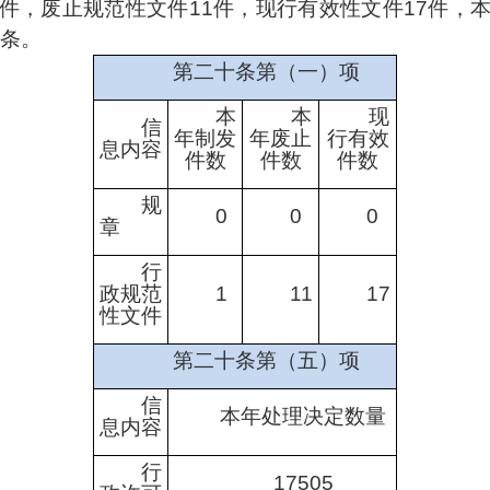
件，废止规范性文件
11
件，现行有效性文件
17
件，
条
。
第二十条第（一）项
本
本
现
信
年
制发
年废止
行有效
息内容
件数
件数
件
数
规
0
0
0
章
行
政规范
1
11
17
性文件
第二十条第（五）项
信
本年处理决定数量
息内容
行
17505