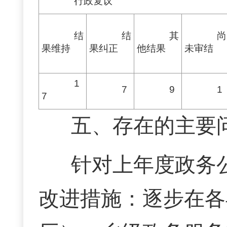
行政复议
结
结
其
尚
果维持
果
纠正
他
结果
未
审结
1
7
9
1
7
五、存在的主要
针对上年度政务
改进措施：逐步在各