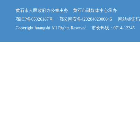
黄石市人民政府办公室主办 黄石市融媒体中心承办
鄂ICP备05026187号
鄂公网安备42020402000046
网站标识码：42
Copyright huangshi All Rights Reserved 市长热线：0714-12345