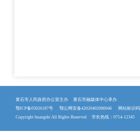
黄石市人民政府办公室主办 黄石市融媒体中心承办
鄂ICP备05026187号
鄂公网安备42020402000046
网站标识码：42
Copyright huangshi All Rights Reserved 市长热线：0714-12345