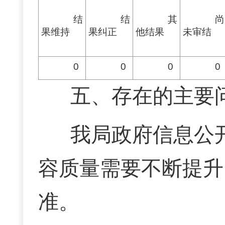
结
结
其
尚
果维持
果
纠正
他
结果
未
审结
0
0
0
0
五、存在的主要
我局政府信息公
容质量需要不断提升
准。