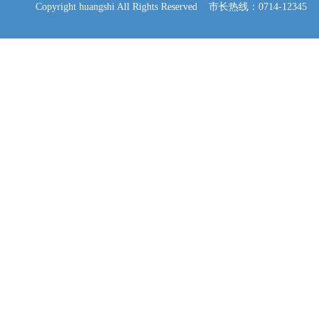
Copyright huangshi All Rights Reserved 市长热线：0714-12345