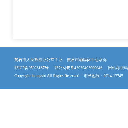
黄石市人民政府办公室主办 黄石市融媒体中心承办
鄂ICP备05026187号
鄂公网安备42020402000046
网站标识码：42
Copyright huangshi All Rights Reserved 市长热线：0714-12345