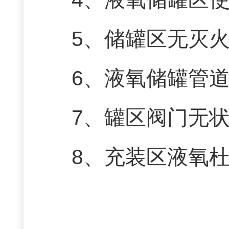
5、储罐区无灭
6、液氧储罐管
7、罐区阀门无
8、充装区液氧