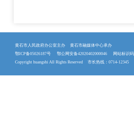
黄石市人民政府办公室主办 黄石市融媒体中心承办
鄂ICP备05026187号
鄂公网安备42020402000046
网站标识码：42
Copyright huangshi All Rights Reserved 市长热线：0714-12345