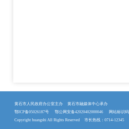
黄石市人民政府办公室主办 黄石市融媒体中心承办
鄂ICP备05026187号
鄂公网安备42020402000046
网站标识码：42
Copyright huangshi All Rights Reserved 市长热线：0714-12345