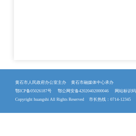
黄石市人民政府办公室主办 黄石市融媒体中心承办
鄂ICP备05026187号
鄂公网安备42020402000046
网站标识码：42
Copyright huangshi All Rights Reserved 市长热线：0714-12345