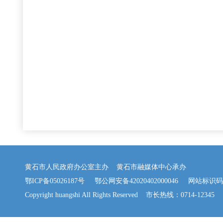
黄石市人民政府办公室主办 黄石市融媒体中心承办
鄂ICP备05026187号
鄂公网安备42020402000046
网站标识码：42
Copyright huangshi All Rights Reserved 市长热线：0714-12345