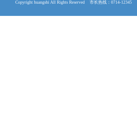
Copyright huangshi All Rights Reserved 市长热线：0714-12345