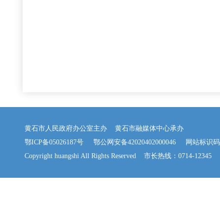
黄石市人民政府办公室主办 黄石市融媒体中心承办
鄂ICP备05026187号
鄂公网安备42020402000046
网站标识码：42
Copyright huangshi All Rights Reserved 市长热线：0714-12345