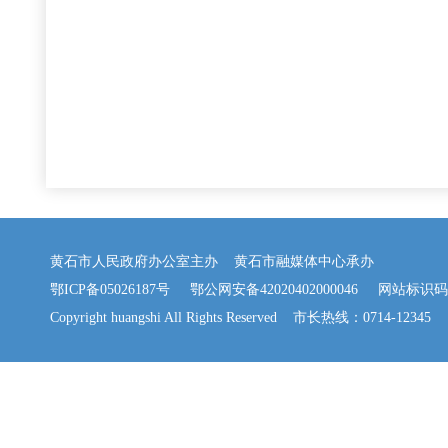
黄石市人民政府办公室主办 黄石市融媒体中心承办
鄂ICP备05026187号
鄂公网安备42020402000046
网站标识码：42
Copyright huangshi All Rights Reserved 市长热线：0714-12345