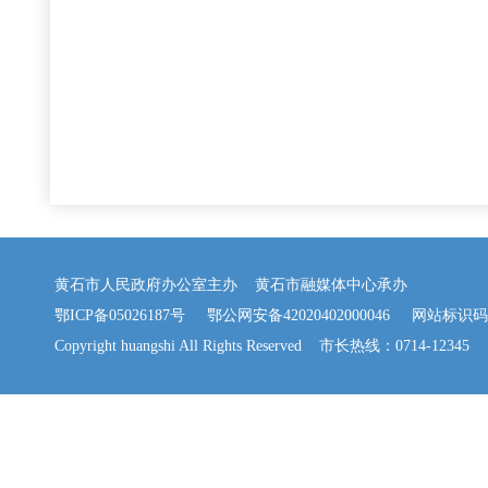
黄石市人民政府办公室主办 黄石市融媒体中心承办
鄂ICP备05026187号
鄂公网安备42020402000046
网站标识码：42
Copyright huangshi All Rights Reserved 市长热线：0714-12345