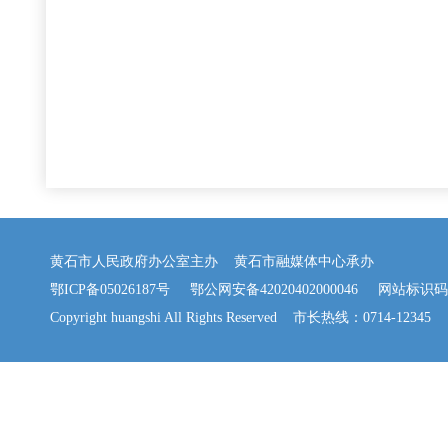
黄石市人民政府办公室主办 黄石市融媒体中心承办
鄂ICP备05026187号
鄂公网安备42020402000046
网站标识码：42
Copyright huangshi All Rights Reserved 市长热线：0714-12345