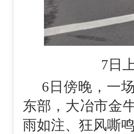
7日
6日傍晚，一
东部，大冶市金
雨如注、狂风嘶