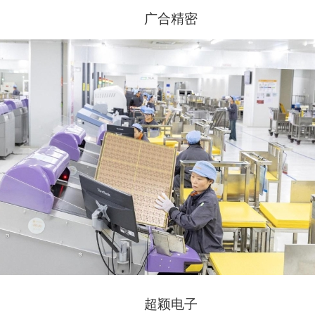
广合精密
超颖电子